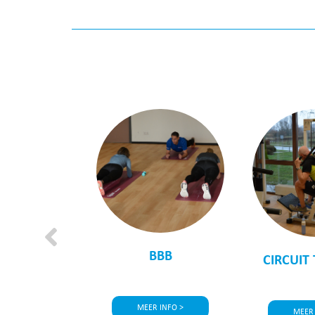
F WANDELEN
BBB
CIRCUIT
 INFO >
MEER INFO >
MEER 