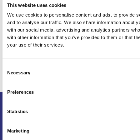
This website uses cookies
We use cookies to personalise content and ads, to provide s
footer
and to analyse our traffic. We also share information about yo
with our social media, advertising and analytics partners wh
Privacy Statement • Algemene gebruikersvoorwaarden • WNT
with other information that you’ve provided to them or that th
verantwoording
your use of their services.
MEER INFO >
Consent
Necessary
Selection
Preferences
Statistics
Marketing